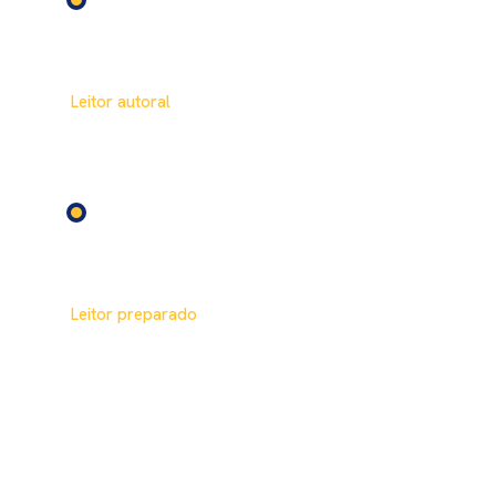
FUNDAMENTAL 2
8º – 9º ano
Leitor autoral
Romance, conto, crônica e produção textual
com profundidade analítica.
ENSINO MÉDIO
Ensino Médio
Leitor preparado
Clássicos, literatura brasileira e materiais de
apoio para ENEM e vestibulares.