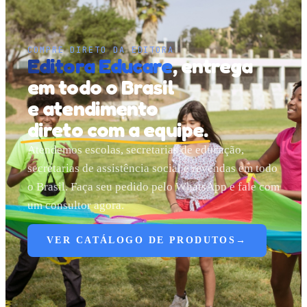
COMPRE DIRETO DA EDITORA
Editora Educare
, entrega
em todo o Brasil
e atendimento
direto com a equipe
.
Atendemos escolas, secretarias de educação,
secretarias de assistência social e revendas em todo
o Brasil. Faça seu pedido pelo WhatsApp e fale com
um consultor agora.
VER CATÁLOGO DE PRODUTOS
→