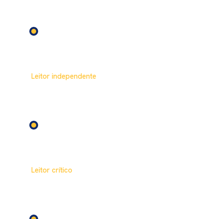
ilustrações grandes.
FUNDAMENTAL 1
3º – 5º ano
Leitor independente
Narrativas mais longas, paradidáticos temáticos
e projetos interdisciplinares.
FUNDAMENTAL 2
6º – 7º ano
Leitor crítico
Clássicos adaptados, literatura brasileira e
estudos de gênero textual.